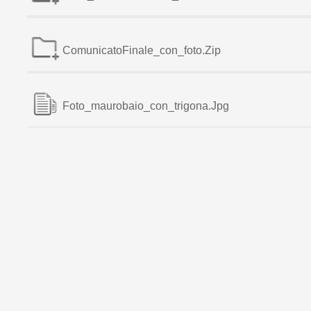
ComunicatoFinale_con_foto.zip
Foto_maurobaio_con_trigona.jpg